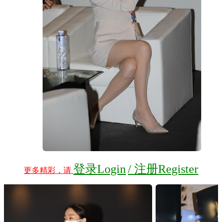
登录Login
/ 注册Register
更多精彩，请