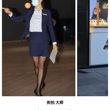
街拍 大师